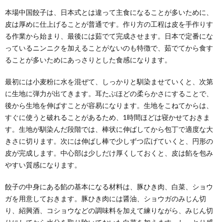
本場中国餃子は、日本式とは違って主食になることが多いために、
皮は厚めに仕上げることが普通です。作り方の工程は皮を手作りす
る作業から始まり、最後には茹でて完成させます。日本で定番にな
っているニンニクを加えることがないのも特徴で、茹でてから食す
ることが多いためにあっさりとした食感になります。
最初には小麦粉に水を混ぜて、しっかりと馴染ませていくと、次第
に生地に弾力が出てきます。耳たぶほどの柔らかさにすることで、
後から生地を伸ばすことが容易になります。生地をこねてからは、
すぐに使うと破れることがあるため、1時間ほどは寝かせておきま
す。生地が馴染んだ段階では、棒状に伸ばしてから包丁で適度な大
きさに切ります。次には伸ばし棒で少しずつ広げていくと、円形の
皮が完成します。中心部は少しだけ厚くしておくと、皮は餡を包み
やすい質感になります。
餃子の中身にある餡の基本になる材料は、豚ひき肉、白菜、ショウ
ガを用意しておきます。豚ひき肉には醤油、ショウガのみじん切
り、紹興酒、コショウなどの調味料を加えて練りながら、みじん切