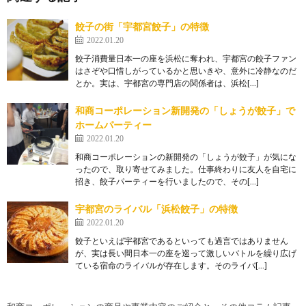
餃子の街「宇都宮餃子」の特徴
2022.01.20
餃子消費量日本一の座を浜松に奪われ、宇都宮の餃子ファン
はさぞや口惜しがっているかと思いきや、意外に冷静なのだ
とか。実は、宇都宮の専門店の関係者は、浜松[…]
和商コーポレーション新開発の「しょうが餃子」で
ホームパーティー
2022.01.20
和商コーポレーションの新開発の「しょうが餃子」が気にな
ったので、取り寄せてみました。仕事終わりに友人を自宅に
招き、餃子パーティーを行いましたので、その[…]
宇都宮のライバル「浜松餃子」の特徴
2022.01.20
餃子といえば宇都宮であるといっても過言ではありません
が、実は長い間日本一の座を巡って激しいバトルを繰り広げ
ている宿命のライバルが存在します。そのライバ[…]