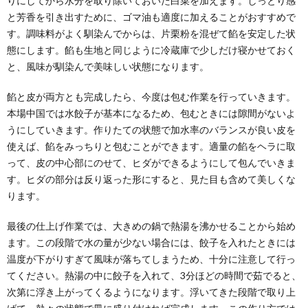
りにしてから水分を取り除いておいた白菜を加えます。しっとり感
と芳香を引き出すために、ゴマ油も適度に加えることがおすすめで
す。調味料がよく馴染んでからは、片栗粉を混ぜて餡を安定した状
態にします。餡も生地と同じように冷蔵庫で少しだけ寝かせておく
と、風味が馴染んで美味しい状態になります。
餡と皮が両方とも完成したら、今度は包む作業を行っていきます。
本場中国では水餃子が基本になるため、包むときには隙間がないよ
うにしていきます。作りたての状態で加水率のバランスが良い皮を
使えば、餡をみっちりと包むことができます。適量の餡をヘラに取
って、皮の中心部にのせて、ヒダができるようにして包んでいきま
す。ヒダの部分は反り返った形にすると、見た目も含めて美しくな
ります。
最後の仕上げ作業では、大きめの鍋で熱湯を沸かせることから始め
ます。この段階で水の量が少ない場合には、餃子を入れたときには
温度が下がりすぎて風味が落ちてしまうため、十分に注意して行っ
てください。熱湯の中に餃子を入れて、3分ほどの時間で茹でると、
次第に浮き上がってくるようになります。浮いてきた段階で取り上